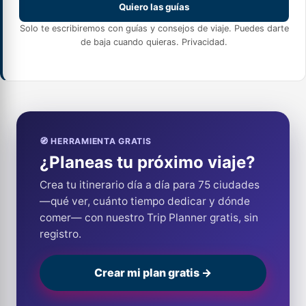
Quiero las guías
Solo te escribiremos con guías y consejos de viaje. Puedes darte
de baja cuando quieras.
Privacidad
.
🧭 HERRAMIENTA GRATIS
¿Planeas tu próximo viaje?
Crea tu itinerario día a día para 75 ciudades
—qué ver, cuánto tiempo dedicar y dónde
comer— con nuestro Trip Planner gratis, sin
registro.
Crear mi plan gratis →