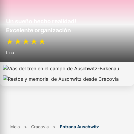
Un sueño hecho realidad!
Excelente organización
★★★★★
Lina
Inicio
>
Cracovia
>
Entrada Auschwitz