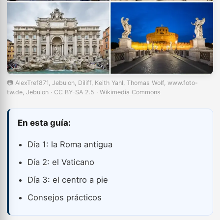
📷 AlexTref871, Jebulon, Diliff, Keith Yahl, Thomas Wolf, www.foto-
tw.de, Jebulon · CC BY-SA 2.5 ·
Wikimedia Commons
En esta guía:
Día 1: la Roma antigua
Día 2: el Vaticano
Día 3: el centro a pie
Consejos prácticos