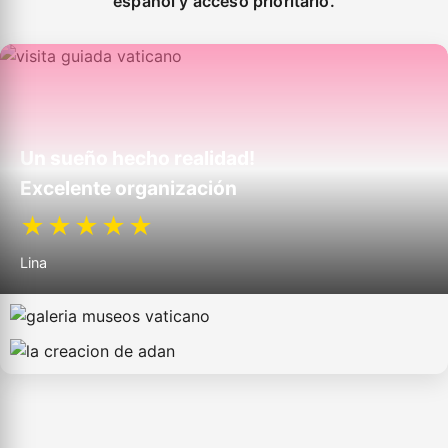
español y acceso prioritario.
Un sueño hecho realidad!
Excelente organización
★★★★★
Lina