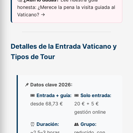
honesta:
¿Merece la pena la visita guiada al
Vaticano? →
Detalles de la Entrada Vaticano y
Tipos de Tour
📌 Datos clave 2026:
🎟️
Entrada + guía:
🎟️
Solo entrada:
desde 68,73 €
20 € + 5 €
gestión online
⏰
Duración:
👥
Grupo:
~2,5–3 horas
reducido, con