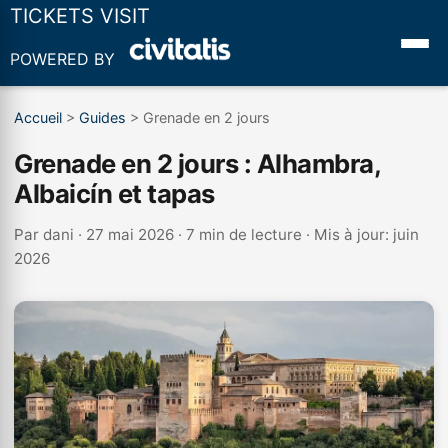
TICKETS VISIT
POWERED BY
Accueil
>
Guides
>
Grenade en 2 jours
Grenade en 2 jours : Alhambra,
Albaicín et tapas
Par
dani
· 27 mai 2026 · 7 min de lecture · Mis à jour: juin
2026