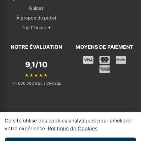
Guides
À propos du projet
Trip Planner ✦
NOTRE ÉVALUATION
MOYENS DE PAIEMENT
9,1/10
★★★★★
+4 000 000 d'avis Civitatis
© 2025 - 2026 Tickets Visit. Tous droits réservés. | Affilié indépendant
Ce site utilise des cookies analytiques pour améliorer
qui renvoie vers Civitatis.
votre expérience.
Politique de Cookies
.
Divulgation d'affiliation : Tickets Visit participe au
programme d'affiliation de Civitatis. Si vous réservez via nos