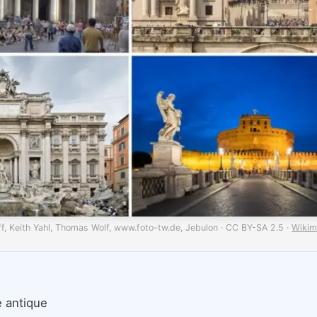
iff, Keith Yahl, Thomas Wolf, www.foto-tw.de, Jebulon · CC BY-SA 2.5 ·
Wiki
e antique