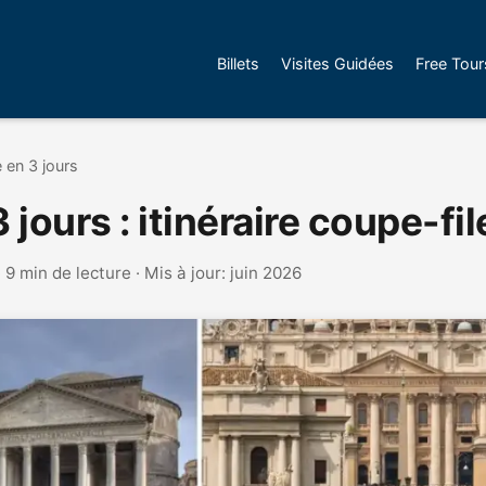
Billets
Visites Guidées
Free Tour
en 3 jours
jours : itinéraire coupe-fil
 9 min de lecture · Mis à jour: juin 2026