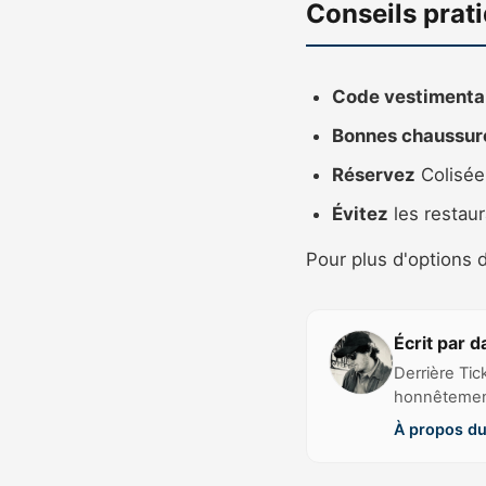
Conseils prat
Code vestimentai
Bonnes chaussure
Réservez
Colisée 
Évitez
les restau
Pour plus d'options d
Écrit par d
Derrière Tic
honnêtement 
À propos du