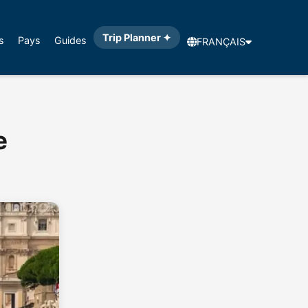
Trip Planner ✦
s
Pays
Guides
FRANÇAIS
e