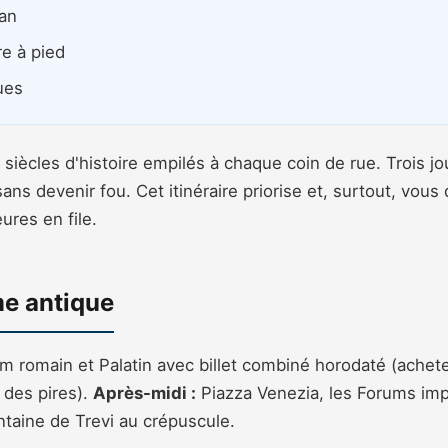
can
re à pied
ues
iècles d'histoire empilés à chaque coin de rue. Trois jo
sans devenir fou. Cet itinéraire priorise et, surtout, vous
ures en file.
me antique
 romain et Palatin avec billet combiné horodaté (achetez 
e des pires).
Après-midi :
Piazza Venezia, les Forums imp
ntaine de Trevi au crépuscule.