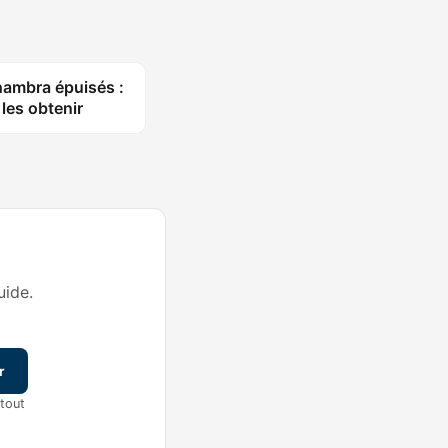
lhambra épuisés :
les obtenir
ide.
r
tout