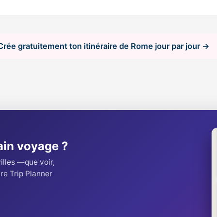
Crée gratuitement ton itinéraire de Rome jour par jour →
ain voyage ?
villes —que voir,
e Trip Planner