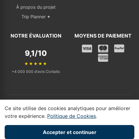
À propos du projet
Trip Planner ✦
NOTRE ÉVALUATION
MOYENS DE PAIEMENT
9,1/10
★★★★★
+4 000 000 d'avis Civitatis
© 2025 - 2026 Tickets Visit. Tous droits réservés. | Affilié indépendant
Ce site utilise des cookies analytiques pour améliorer
qui renvoie vers Civitatis.
votre expérience.
Politique de Cookies
.
Divulgation d'affiliation : Tickets Visit participe au
programme d'affiliation de Civitatis. Si vous réservez via nos
Accepter et continuer
liens, nous pouvons percevoir une petite commission sans