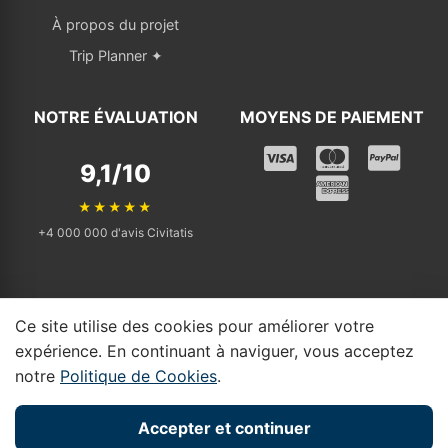
À propos du projet
Trip Planner ✦
NOTRE ÉVALUATION
MOYENS DE PAIEMENT
9,1/10
★★★★★
+4 000 000 d'avis Civitatis
Ce site utilise des cookies pour améliorer votre
© 2025 - 2026 Tickets Visit. Tous droits réservés. | Affilié indépendant
expérience. En continuant à naviguer, vous acceptez
qui renvoie vers Civitatis.
notre
Politique de Cookies
.
Divulgation d'affiliation : Tickets Visit participe au
programme d'affiliation de Civitatis. Si vous réservez via nos
Accepter et continuer
liens, nous pouvons percevoir une petite commission sans